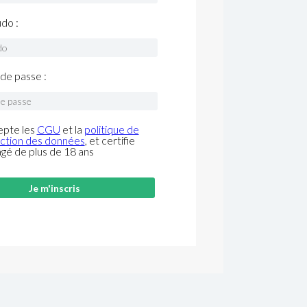
do :
de passe :
epte les
CGU
et la
politique de
ction des données
, et certifie
âgé de plus de 18 ans