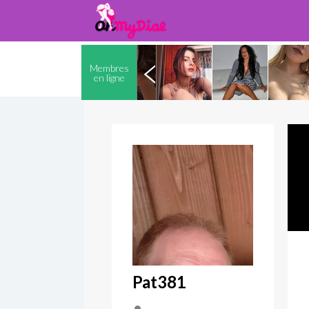
Membres
en ligne
Pat381