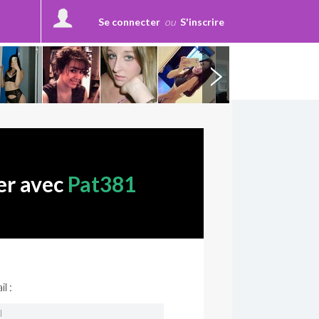
Se connecter
ou
S'inscrire
er avec
Pat381
l :